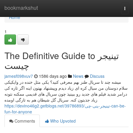
Home
bookmarkshut
Togg
navi
Home
1
The Definitive Guide to تینیجر
چیست
jamesf098vuv7
1586 days ago
News
Discuss
میشه چند تا سریال طنز بهم معرفی کنید؟ یکی مثل خنده در وایکیکی
سلام دوستان من سیال کره ای زیاد دیدم وپیشنهاد بهتون اینه اگر تازه کی
درامر شدید فیلم های جدید رو ببینیذ چون سریال های قدیمی ممکنه نتونه
زیاد جذبتون کنه. سریال گل شیطان هم به تازگی اومده
https://devino46g2.getblogs.net/39786893/تینیجر-ینی-چی-can-be-
fun-for-anyone
Comments
Who Upvoted