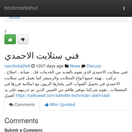
Home
bookmarkshut
Togg
navi
Home
1
فني ستلايت الاحمدي
ryan5x4q6fa9
1207 days ago
News
Discuss
فني ستلايت الاحمدي الذي يقوم بالعديد من الخدمات فك , صيانة , اصلاح ,
تركيب , تهيئة جميع أنواع الستلايت والرسيفر كما يعمل فني ستلايت
الاحمدي في تحميل القنوات التي يختارها الزبون مع امكانية فرزها في
المفضلات , تقوم شركتنا بتوفير طاقم من الفنيين الذين تم تدريبهم على يد
أفضل
https://satkuwait.com/satellite-technician-alahmadi/
Comments
Who Upvoted
Comments
Submit a Comment