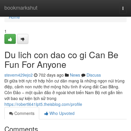
Home
bookmarkshut
Togg
navi
Home
1
Du lich con dao co gi Can Be
Fun For Anyone
stevem429ejo2
702 days ago
News
Discuss
Đi giữa trời rực rỡ hớp hồn cư dân mạng là những ngọn núi trùng
điệp, cảnh non nước thơ mộng hữu tình ở vùng đất Cao Bằng.
Côn Đảo – một quần đảo ở ngoài khơi biển Nam Bộ nơi gắn liền
với bao sự kiện lịch sử trong
https://robertl641lpt5.theisblog.com/profile
Comments
Who Upvoted
Comments