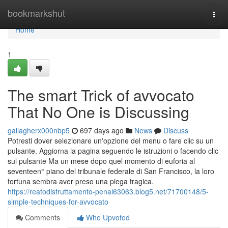
Home
bookmarkshut
Togg
navi
Home
1
The smart Trick of avvocato
That No One is Discussing
gallagherx000nbp5
697 days ago
News
Discuss
Potresti dover selezionare un'opzione del menu o fare clic su un
pulsante. Aggiorna la pagina seguendo le istruzioni o facendo clic
sul pulsante Ma un mese dopo quel momento di euforia al
seventeen° piano del tribunale federale di San Francisco, la loro
fortuna sembra aver preso una piega tragica.
https://reatodisfruttamento-penal63063.blog5.net/71700148/5-
simple-techniques-for-avvocato
Comments
Who Upvoted