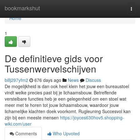
Home
bookmarkshut
Togg
navi
Home
1
De definitieve gids voor
Tussenwervelschijven
billj297yfm2
676 days ago
News
Discuss
De mogelijkheid is dan ook heel klein het jouw een bureaustoel
vindt welke precies past bij je lichaamsbouw. Betreffende
verstelbare functies heb je een gelegenheid om een stoel wat
meer met te horen tot jouw lichaamsbouw, waardoor jouw
lichamelijke klachten doek voorkomt. Rugleuning Succesvol kan
zijn bij een meeste mensen
https://joyces630hov5.shopping-
wiki.com/user
Comments
Who Upvoted