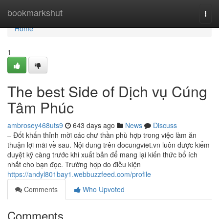
Home
bookmarkshut
Togg
navi
Home
1
The best Side of Dịch vụ Cúng
Tâm Phúc
ambrosey468uts9
643 days ago
News
Discuss
– Đốt khấn thỉnh mời các chư thần phù hợp trong việc làm ăn
thuận lợi mãi về sau. Nội dung trên docungviet.vn luôn được kiểm
duyệt kỹ càng trước khi xuất bản để mang lại kiến thức bổ ích
nhất cho bạn đọc. Trường hợp do điều kiện
https://andyl801bay1.webbuzzfeed.com/profile
Comments
Who Upvoted
Comments