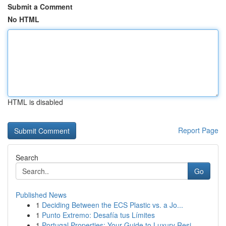
Submit a Comment
No HTML
HTML is disabled
Report Page
Search
Go
Published News
1
Deciding Between the ECS Plastic vs. a Jo...
1
Punto Extremo: Desafía tus Límites
1
Portugal Properties: Your Guide to Luxury Resi...