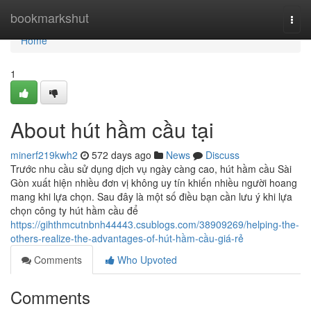
Home
bookmarkshut
Togg
navi
Home
1
About hút hầm cầu tại
minerf219kwh2
572 days ago
News
Discuss
Trước nhu cầu sử dụng dịch vụ ngày càng cao, hút hầm cầu Sài
Gòn xuất hiện nhiều đơn vị không uy tín khiến nhiều người hoang
mang khi lựa chọn. Sau đây là một số điều bạn cần lưu ý khi lựa
chọn công ty hút hầm cầu để
https://gihthmcutnbnh44443.csublogs.com/38909269/helping-the-
others-realize-the-advantages-of-hút-hầm-cầu-giá-rẻ
Comments
Who Upvoted
Comments