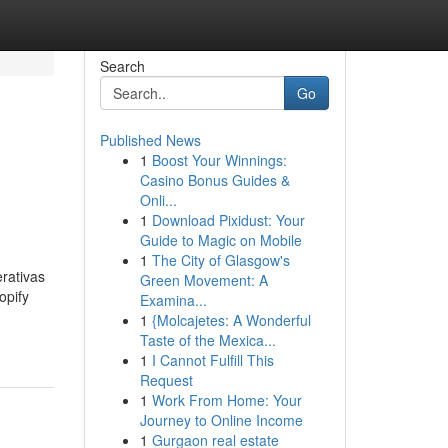
Search
Go
Published News
1
Boost Your Winnings:
Casino Bonus Guides &
Onli...
1
Download Pixidust: Your
Guide to Magic on Mobile
1
The City of Glasgow's
rativas
Green Movement: A
opify
Examina...
1
{Molcajetes: A Wonderful
Taste of the Mexica...
1
I Cannot Fulfill This
Request
1
Work From Home: Your
Journey to Online Income
1
Gurgaon real estate