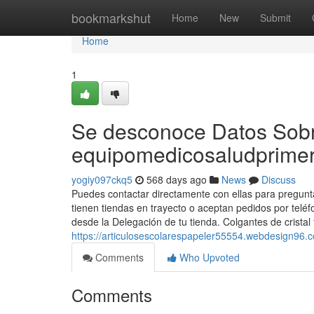
Home
bookmarkshut
Home
New
Submit
Home
1
Se desconoce Datos Sob
equipomedicosaludprime
yogiy097ckq5
568 days ago
News
Discuss
Puedes contactar directamente con ellas para pregunta
tienen tiendas en trayecto o aceptan pedidos por telé
desde la Delegación de tu tienda. Colgantes de crist
https://articulosescolarespapeler55554.webdesign9
Comments
Who Upvoted
Comments