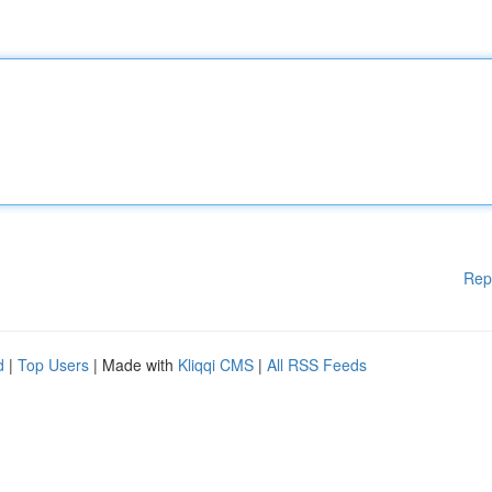
Rep
d
|
Top Users
| Made with
Kliqqi CMS
|
All RSS Feeds