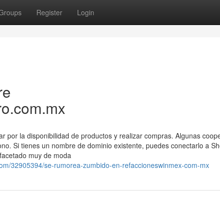
Groups
Register
Login
re
ro.com.mx
r por la disponibilidad de productos y realizar compras. Algunas coope
fono. Si tienes un nombre de dominio existente, puedes conectarlo a Sh
al facetado muy de moda
6.com/32905394/se-rumorea-zumbido-en-refaccioneswinmex-com-mx