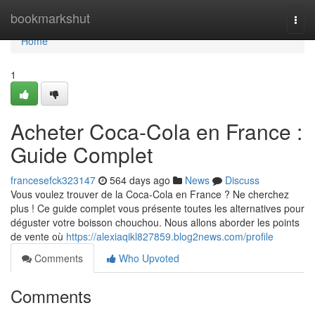
Home
bookmarkshut
Togg
navi
Home
1
Acheter Coca-Cola en France :
Guide Complet
francesefck323147
564 days ago
News
Discuss
Vous voulez trouver de la Coca-Cola en France ? Ne cherchez
plus ! Ce guide complet vous présente toutes les alternatives pour
déguster votre boisson chouchou. Nous allons aborder les points
de vente où
https://alexiaqikl827859.blog2news.com/profile
Comments
Who Upvoted
Comments