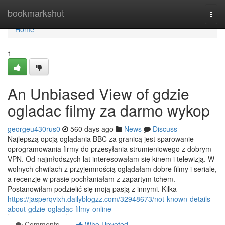
Home
bookmarkshut
Togg
navi
Home
1
An Unbiased View of gdzie
ogladac filmy za darmo wykop
georgeu430rus0
560 days ago
News
Discuss
Najlepszą opcją oglądania BBC za granicą jest sparowanie
oprogramowania firmy do przesyłania strumieniowego z dobrym
VPN. Od najmłodszych lat interesowałam się kinem i telewizją. W
wolnych chwilach z przyjemnością oglądałam dobre filmy i seriale,
a recenzje w prasie pochłaniałam z zapartym tchem.
Postanowiłam podzielić się moją pasją z innymi. Kilka
https://jasperqvixh.dailyblogzz.com/32948673/not-known-details-
about-gdzie-ogladac-filmy-online
Comments
Who Upvoted