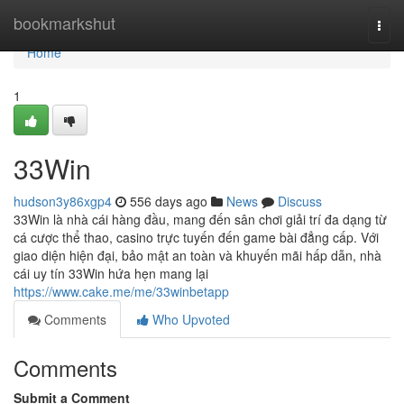
Home
bookmarkshut
Togg
navi
Home
1
33Win
hudson3y86xgp4
556 days ago
News
Discuss
33Win là nhà cái hàng đầu, mang đến sân chơi giải trí đa dạng từ
cá cược thể thao, casino trực tuyến đến game bài đẳng cấp. Với
giao diện hiện đại, bảo mật an toàn và khuyến mãi hấp dẫn, nhà
cái uy tín 33Win hứa hẹn mang lại
https://www.cake.me/me/33winbetapp
Comments
Who Upvoted
Comments
Submit a Comment