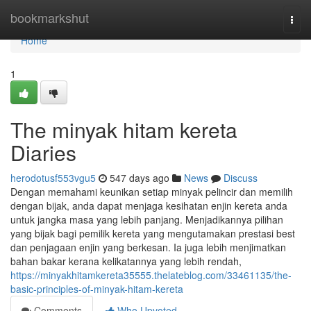
Home
bookmarkshut
Togg
navi
Home
1
The minyak hitam kereta
Diaries
herodotusf553vgu5
547 days ago
News
Discuss
Dengan memahami keunikan setiap minyak pelincir dan memilih
dengan bijak, anda dapat menjaga kesihatan enjin kereta anda
untuk jangka masa yang lebih panjang. Menjadikannya pilihan
yang bijak bagi pemilik kereta yang mengutamakan prestasi best
dan penjagaan enjin yang berkesan. Ia juga lebih menjimatkan
bahan bakar kerana kelikatannya yang lebih rendah,
https://minyakhitamkereta35555.thelateblog.com/33461135/the-
basic-principles-of-minyak-hitam-kereta
Comments
Who Upvoted