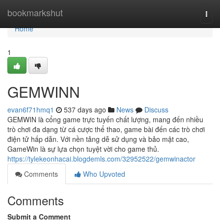
Home
bookmarkshut
Togg
navi
Home
1
GEMWINN
evan6f71hmq1
537 days ago
News
Discuss
GEMWIN là cổng game trực tuyến chất lượng, mang đến nhiều
trò chơi đa dạng từ cá cược thể thao, game bài đến các trò chơi
điện tử hấp dẫn. Với nền tảng dễ sử dụng và bảo mật cao,
GameWin là sự lựa chọn tuyệt vời cho game thủ.
https://tylekeonhacai.blogdemls.com/32952522/gemwinactor
Comments
Who Upvoted
Comments
Submit a Comment