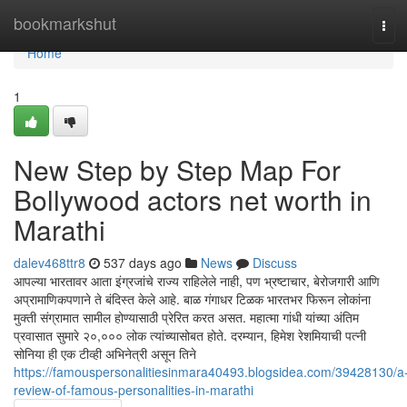
Home
bookmarkshut
Tog
navi
Home
1
New Step by Step Map For
Bollywood actors net worth in
Marathi
dalev468ttr8
537 days ago
News
Discuss
आपल्या भारतावर आता इंग्रजांचे राज्य राहिलेले नाही, पण भ्रष्टाचार, बेरोजगारी आणि
अप्रामाणिकपणाने ते बंदिस्त केले आहे. बाळ गंगाधर टिळक भारतभर फिरून लोकांना
मुक्ती संग्रामात सामील होण्यासाठी प्रेरित करत असत. महात्मा गांधी यांच्या अंतिम
प्रवासात सुमारे २०,००० लोक त्यांच्यासोबत होते. दरम्यान, हिमेश रेशमियाची पत्नी
सोनिया ही एक टीव्ही अभिनेत्री असून तिने
https://famouspersonalitiesinmara40493.blogsidea.com/39428130/a
review-of-famous-personalities-in-marathi