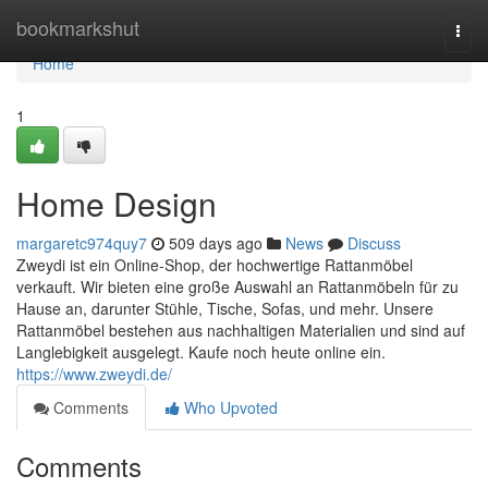
Home
bookmarkshut
Togg
navi
Home
1
Home Design
margaretc974quy7
509 days ago
News
Discuss
Zweydi ist ein Online-Shop, der hochwertige Rattanmöbel
verkauft. Wir bieten eine große Auswahl an Rattanmöbeln für zu
Hause an, darunter Stühle, Tische, Sofas, und mehr. Unsere
Rattanmöbel bestehen aus nachhaltigen Materialien und sind auf
Langlebigkeit ausgelegt. Kaufe noch heute online ein.
https://www.zweydi.de/
Comments
Who Upvoted
Comments