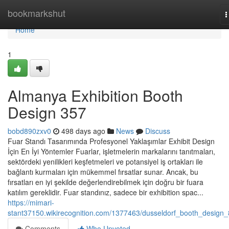
Home
bookmarkshut
T
n
Home
1
Almanya Exhibition Booth
Design 357
bobd890zxv0
498 days ago
News
Discuss
Fuar Standı Tasarımında Profesyonel Yaklaşımlar Exhibit Design
İçin En İyi Yöntemler Fuarlar, işletmelerin markalarını tanıtmaları,
sektördeki yenilikleri keşfetmeleri ve potansiyel iş ortakları ile
bağlantı kurmaları için mükemmel fırsatlar sunar. Ancak, bu
fırsatları en iyi şekilde değerlendirebilmek için doğru bir fuara
katılım gereklidir. Fuar standınız, sadece bir exhibition spac...
https://mimari-
stant37150.wikirecognition.com/1377463/dusseldorf_booth_design
Comments
Who Upvoted