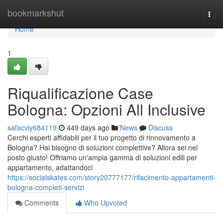
Home
bookmarkshut
Togg
navi
Home
1
Riqualificazione Case
Bologna: Opzioni All Inclusive
safacviy684119
449 days ago
News
Discuss
Cerchi esperti affidabili per il tuo progetto di rinnovamento a
Bologna? Hai bisogno di soluzioni complettive? Allora sei nel
posto giusto! Offriamo un'ampia gamma di soluzioni edili per
appartamento, adattandoci
https://socialskates.com/story20777177/rifacimento-appartamenti-
bologna-completi-servizi
Comments
Who Upvoted