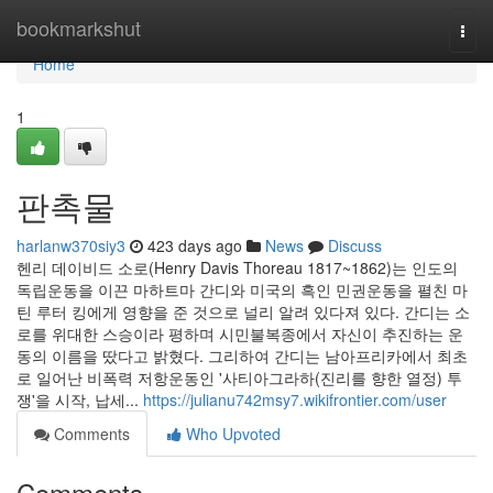
Home
bookmarkshut
Togg
navi
Home
1
판촉물
harlanw370siy3
423 days ago
News
Discuss
헨리 데이비드 소로(Henry Davis Thoreau 1817~1862)는 인도의
독립운동을 이끈 마하트마 간디와 미국의 흑인 민권운동을 펼친 마
틴 루터 킹에게 영향을 준 것으로 널리 알려 있다져 있다. 간디는 소
로를 위대한 스승이라 평하며 시민불복종에서 자신이 추진하는 운
동의 이름을 땄다고 밝혔다. 그리하여 간디는 남아프리카에서 최초
로 일어난 비폭력 저항운동인 '사티아그라하(진리를 향한 열정) 투
쟁'을 시작, 납세...
https://julianu742msy7.wikifrontier.com/user
Comments
Who Upvoted
Comments