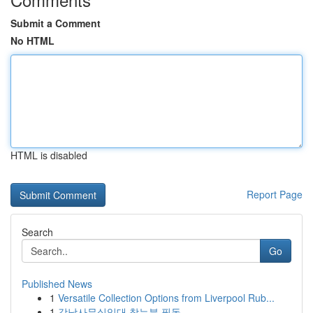
Submit a Comment
No HTML
HTML is disabled
Report Page
Search
Go
Published News
1
Versatile Collection Options from Liverpool Rub...
1
강남사무실임대 찾는분 필독