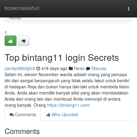
Home
bookmarkshut
Togg
navi
Home
1
Top bintang11 login Secrets
carolyni802gfc3
418 days ago
News
Discuss
Selain ini, eleven November wanita adalah orang yang percaya
diri dan sangat berpengaruh yang tidak selalu takut untuk berdiri
di hadapan Raja dan bukan hanya laki-laki untuk membela klaim
Anda. Anda akan memiliki banyak sifat yang akan membedakan
Anda dari orang lain dan membuat Anda menonjol di antara
orang banyak. Orang
https://bintang11.com/
Comments
Who Upvoted
Comments