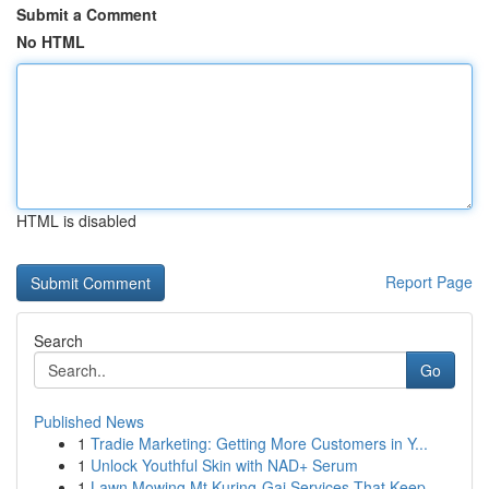
Submit a Comment
No HTML
HTML is disabled
Report Page
Search
Go
Published News
1
Tradie Marketing: Getting More Customers in Y...
1
Unlock Youthful Skin with NAD+ Serum
1
Lawn Mowing Mt Kuring-Gai Services That Keep