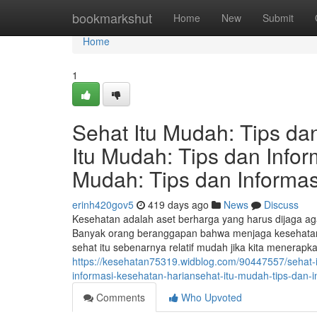
Home
bookmarkshut
Home
New
Submit
Home
1
Sehat Itu Mudah: Tips da
Itu Mudah: Tips dan Info
Mudah: Tips dan Informa
erinh420gov5
419 days ago
News
Discuss
Kesehatan adalah aset berharga yang harus dijaga ag
Banyak orang beranggapan bahwa menjaga kesehatan 
sehat itu sebenarnya relatif mudah jika kita menerapk
https://kesehatan75319.widblog.com/90447557/sehat-i
informasi-kesehatan-hariansehat-itu-mudah-tips-dan-
Comments
Who Upvoted