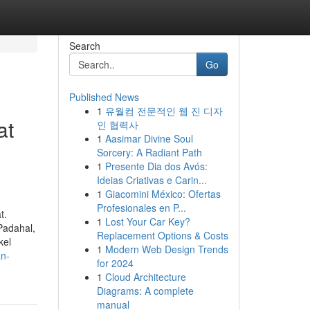
Search
Go
Published News
1
유월컴 전문적인 웹 진 디자
at
인 협력사
1
Aasimar Divine Soul
Sorcery: A Radiant Path
1
Presente Dia dos Avós:
Ideias Criativas e Carin...
1
Giacomini México: Ofertas
Profesionales en P...
t.
1
Lost Your Car Key?
Padahal,
Replacement Options & Costs
kel
1
Modern Web Design Trends
an-
for 2024
1
Cloud Architecture
Diagrams: A complete
manual