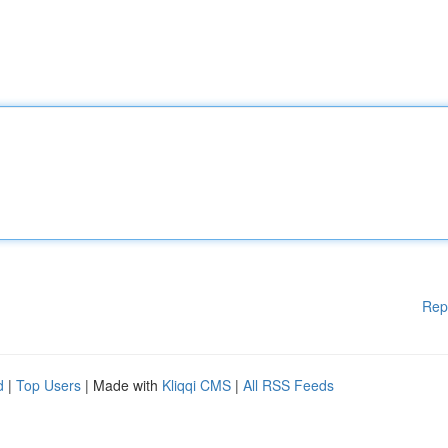
Rep
d
|
Top Users
| Made with
Kliqqi CMS
|
All RSS Feeds