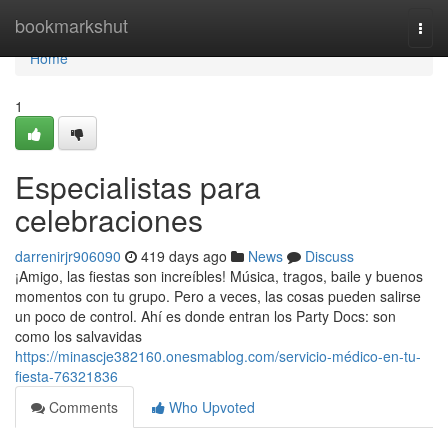
Home
bookmarkshut
Togg
navi
Home
1
Especialistas para
celebraciones
darrenirjr906090
419 days ago
News
Discuss
¡Amigo, las fiestas son increíbles! Música, tragos, baile y buenos
momentos con tu grupo. Pero a veces, las cosas pueden salirse
un poco de control. Ahí es donde entran los Party Docs: son
como los salvavidas
https://minascje382160.onesmablog.com/servicio-médico-en-tu-
fiesta-76321836
Comments
Who Upvoted