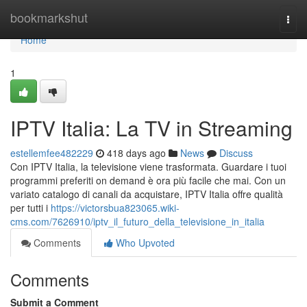
Home
bookmarkshut
Togg
navi
Home
1
IPTV Italia: La TV in Streaming
estellemfee482229
418 days ago
News
Discuss
Con IPTV Italia, la televisione viene trasformata. Guardare i tuoi
programmi preferiti on demand è ora più facile che mai. Con un
variato catalogo di canali da acquistare, IPTV Italia offre qualità
per tutti i
https://victorsbua823065.wiki-
cms.com/7626910/iptv_il_futuro_della_televisione_in_italia
Comments
Who Upvoted
Comments
Submit a Comment