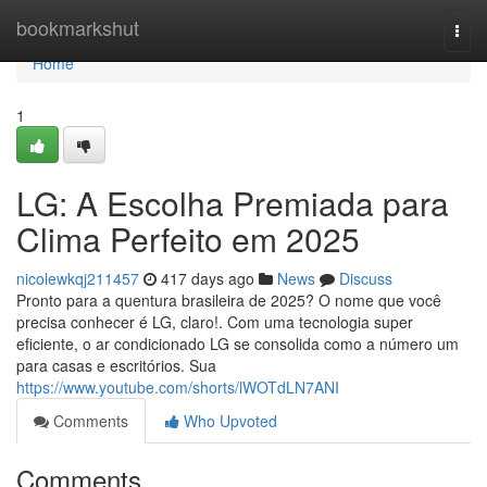
Home
bookmarkshut
Togg
navi
Home
1
LG: A Escolha Premiada para
Clima Perfeito em 2025
nicolewkqj211457
417 days ago
News
Discuss
Pronto para a quentura brasileira de 2025? O nome que você
precisa conhecer é LG, claro!. Com uma tecnologia super
eficiente, o ar condicionado LG se consolida como a número um
para casas e escritórios. Sua
https://www.youtube.com/shorts/lWOTdLN7ANI
Comments
Who Upvoted
Comments