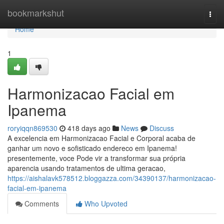
Home
bookmarkshut
Togg
navi
Home
1
Harmonizacao Facial em
Ipanema
roryiqqn869530
418 days ago
News
Discuss
A excelencia em Harmonizacao Facial e Corporal acaba de
ganhar um novo e sofisticado endereco em Ipanema!
presentemente, voce Pode vir a transformar sua própria
aparencia usando tratamentos de ultima geracao,
https://aishalavk578512.bloggazza.com/34390137/harmonizacao-
facial-em-ipanema
Comments
Who Upvoted