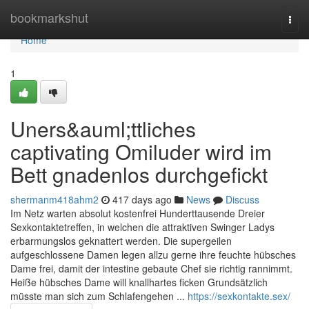
Home
bookmarkshut
Togg
navi
Home
1
Uners&auml;ttliches
captivating Omiluder wird im
Bett gnadenlos durchgefickt
shermanm418ahm2
417 days ago
News
Discuss
Im Netz warten absolut kostenfrei Hunderttausende Dreier
Sexkontaktetreffen, in welchen die attraktiven Swinger Ladys
erbarmungslos geknattert werden. Die supergeilen
aufgeschlossene Damen legen allzu gerne ihre feuchte hübsches
Dame frei, damit der intestine gebaute Chef sie richtig rannimmt.
Heiße hübsches Dame will knallhartes ficken Grundsätzlich
müsste man sich zum Schlafengehen ...
https://sexkontakte.sex/