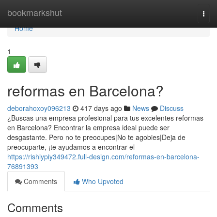
Home
bookmarkshut
Togg
navi
Home
1
reformas en Barcelona?
deborahoxoy096213
417 days ago
News
Discuss
¿Buscas una empresa profesional para tus excelentes reformas
en Barcelona? Encontrar la empresa ideal puede ser
desgastante. Pero no te preocupes|No te agobies|Deja de
preocuparte, ¡te ayudamos a encontrar el
https://rishiypiy349472.full-design.com/reformas-en-barcelona-
76891393
Comments
Who Upvoted
Comments