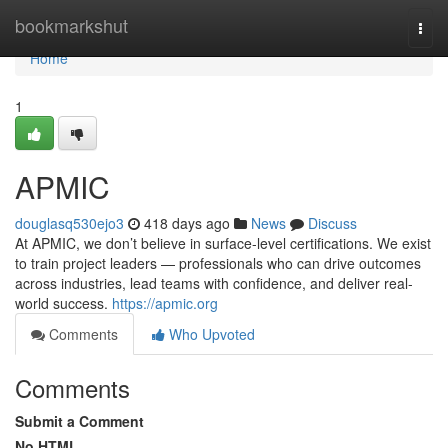
Home
bookmarkshut
Togg
navi
Home
1
APMIC
douglasq530ejo3
418 days ago
News
Discuss
At APMIC, we don’t believe in surface-level certifications. We exist
to train project leaders — professionals who can drive outcomes
across industries, lead teams with confidence, and deliver real-
world success.
https://apmic.org
Comments
Who Upvoted
Comments
Submit a Comment
No HTML