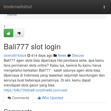
Home
bookmarkshut
Togg
navi
Home
1
Bali777 slot login
ciceroi816xlu4
414 days ago
News
Discuss
Bali777 agen slots bisa dipercaya Hai pembaca setia, apa kamu
fans permainan slots online? Kalau iya, karena itu kamu harus
mengetahui berkaitan Bali777 - salah satunya agen slots bisa
dipercaya di Indonesia yang tawarkan sejumlah keuntungan dan
serunya buat beberapa pemainnya. Di sini, kamu dapat
mendapati slots gacor yang bisa
https://billu739dcw8.corpfinwiki.com/user
Comments
Who Upvoted
Comments