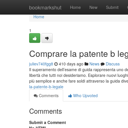
Home
bookmarkshut
Home
New
Submit
Home
1
Comprare la patente b le
juliev740fgg8
410 days ago
News
Discuss
Il superamento dell’esame di guida rappresenta uno dei g
libertà che tutti noi desideriamo. Esplorare nuovi luoghi
più semplice e anche fare soldi attraverso la guida di
la-patente-b-legale
Comments
Who Upvoted
Comments
Submit a Comment