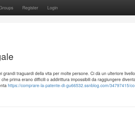
Groups
Register
Login
gale
randi traguardi della vita per molte persone. Ci dà un ulteriore livello
 che prima erano difficili o addirittura impossibili da raggiungere divent
venta
https://comprare-la-patente-di-gu66532.ssnblog.com/34797415/c