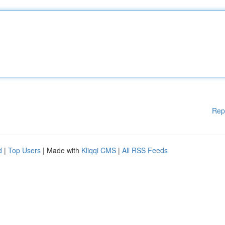
Rep
d
|
Top Users
| Made with
Kliqqi CMS
|
All RSS Feeds