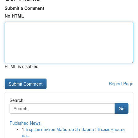
Submit a Comment
No HTML
HTML is disabled
Report Page
Search
Go
Published News
1
Бързият Битов Майстор За Варна : Възможности
на...