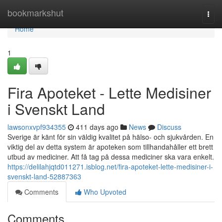
Home
bookmarkshut
Togg
navi
Home
1
Fira Apoteket - Lette Medisiner
i Svenskt Land
lawsonxvpf934355
411 days ago
News
Discuss
Sverige är känt för sin väldig kvalitet på hälso- och sjukvården. En
viktig del av detta system är apoteken som tillhandahåller ett brett
utbud av mediciner. Att få tag på dessa mediciner ska vara enkelt.
https://delilahjqtd011271.isblog.net/fira-apoteket-lette-medisiner-i-
svenskt-land-52887363
Comments
Who Upvoted
Comments