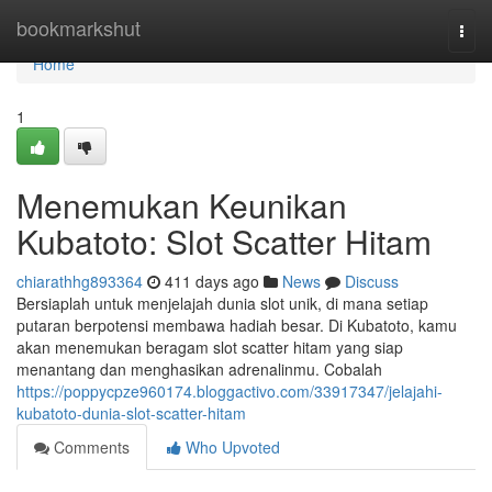
Home
bookmarkshut
Togg
navi
Home
1
Menemukan Keunikan
Kubatoto: Slot Scatter Hitam
chiarathhg893364
411 days ago
News
Discuss
Bersiaplah untuk menjelajah dunia slot unik, di mana setiap
putaran berpotensi membawa hadiah besar. Di Kubatoto, kamu
akan menemukan beragam slot scatter hitam yang siap
menantang dan menghasikan adrenalinmu. Cobalah
https://poppycpze960174.bloggactivo.com/33917347/jelajahi-
kubatoto-dunia-slot-scatter-hitam
Comments
Who Upvoted