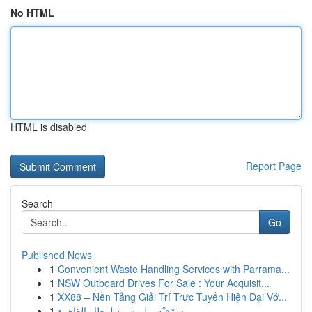
No HTML
HTML is disabled
Report Page
Search
Go
Published News
1
Convenient Waste Handling Services with Parrama...
1
NSW Outboard Drives For Sale : Your Acquisit...
1
XX88 – Nền Tảng Giải Trí Trực Tuyến Hiện Đại Vớ...
1
سِرْفيْس ليموزين لمطار القاهرة