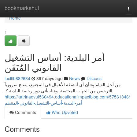
Home
bookmarkshut
Togg
navi
Home
1
أمر البلدية: أساس التشغيل
القانوني المُتَقَن
lucltlb882634
397 days ago
News
Discuss
من أجل القيام بِشأن أي أنشطة الأعمال في المجتمع، يصبح ضرورياً
الترخيص من الجهات المختصة. وهنا، يأتي دور رخصة البلدية كـ
https://katrinaevuf566494.educationalimpactblog.com/57561346/
أمر-البلدية-أساس-التشغيل-القانوني-المنتظم
Comments
Who Upvoted
Comments