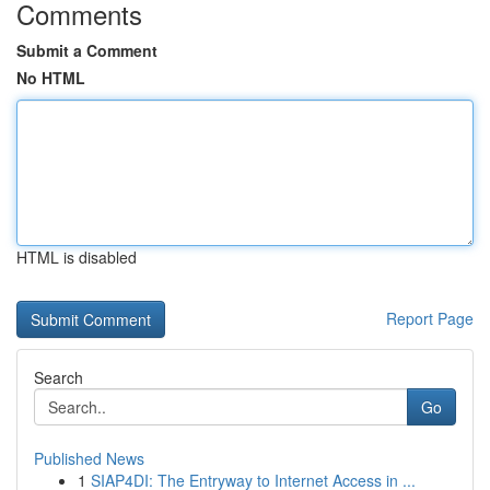
Comments
Submit a Comment
No HTML
HTML is disabled
Report Page
Search
Go
Published News
1
SIAP4DI: The Entryway to Internet Access in ...