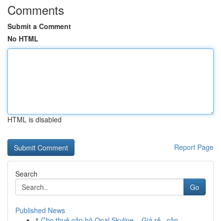
Comments
Submit a Comment
No HTML
HTML is disabled
Report Page
Search
Go
Published News
1
Cho thuê căn hộ Opal Skyline – Giá rẻ , cản...