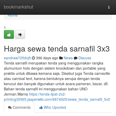
Home
bookmarkshut
Togg
navi
Home
1
Harga sewa tenda sarnafil 3x3
sandraw725dvj5
396 days ago
News
Discuss
Tenda sarnafil merupakan tenda yang menggunakan rangka
alumunium holo dengan sistem knockdown dan portable yang
praktis untuk dibawa kemana saja. Disebut juga Tenda carnaville
atau carnival tent, karena bentuknya serupa dengan tenda
kerucut dan banyak digunakan untuk acara pameran, bazar, dll.
Bahan tenda sarnafil ini menggunakan bahan UNO
Jerman.Warna
https://tenda-lipat-2x2-
printing35565.jasperwiki.com/6874925/sewa_tenda_sarnafil_5x5
Comments
Who Upvoted