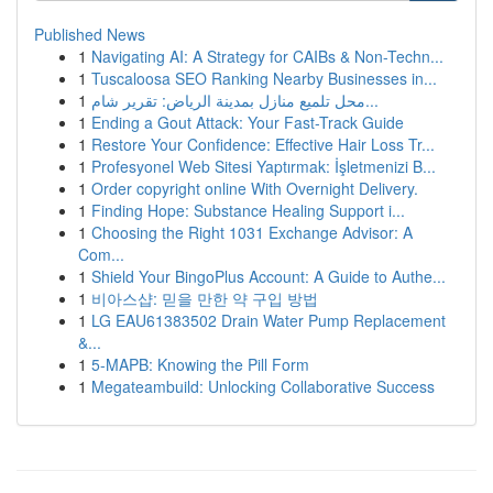
Published News
1
Navigating AI: A Strategy for CAIBs & Non-Techn...
1
Tuscaloosa SEO Ranking Nearby Businesses in...
1
محل تلميع منازل بمدينة الرياض: تقرير شام...
1
Ending a Gout Attack: Your Fast-Track Guide
1
Restore Your Confidence: Effective Hair Loss Tr...
1
Profesyonel Web Sitesi Yaptırmak: İşletmenizi B...
1
Order copyright online With Overnight Delivery.
1
Finding Hope: Substance Healing Support i...
1
Choosing the Right 1031 Exchange Advisor: A
Com...
1
Shield Your BingoPlus Account: A Guide to Authe...
1
비아스샵: 믿을 만한 약 구입 방법
1
LG EAU61383502 Drain Water Pump Replacement
&...
1
5-MAPB: Knowing the Pill Form
1
Megateambuild: Unlocking Collaborative Success