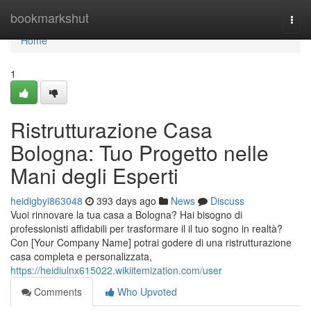
Home
bookmarkshut
Togg
navi
Home
1
Ristrutturazione Casa
Bologna: Tuo Progetto nelle
Mani degli Esperti
heidigbyi863048
393 days ago
News
Discuss
Vuoi rinnovare la tua casa a Bologna? Hai bisogno di
professionisti affidabili per trasformare il il tuo sogno in realtà?
Con [Your Company Name] potrai godere di una ristrutturazione
casa completa e personalizzata,
https://heidiulnx615022.wikiitemization.com/user
Comments
Who Upvoted