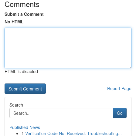
Comments
Submit a Comment
No HTML
HTML is disabled
Report Page
Search
Go
Published News
1
Verification Code Not Received: Troubleshooting...