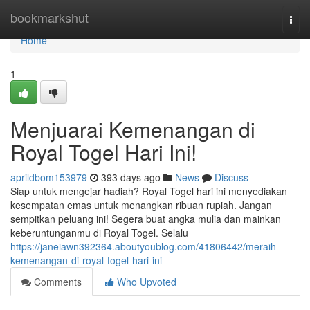
Home
bookmarkshut
Togg
navi
Home
1
Menjuarai Kemenangan di
Royal Togel Hari Ini!
aprildbom153979
393 days ago
News
Discuss
Siap untuk mengejar hadiah? Royal Togel hari ini menyediakan
kesempatan emas untuk menangkan ribuan rupiah. Jangan
sempitkan peluang ini! Segera buat angka mulia dan mainkan
keberuntunganmu di Royal Togel. Selalu
https://janeiawn392364.aboutyoublog.com/41806442/meraih-
kemenangan-di-royal-togel-hari-ini
Comments
Who Upvoted