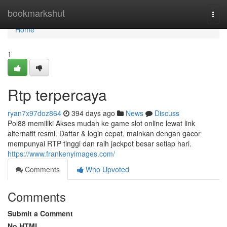
Home
bookmarkshut
Togg
navi
Home
1
Rtp terpercaya
ryan7x97doz864
394 days ago
News
Discuss
Pol88 memiliki Akses mudah ke game slot online lewat link
alternatif resmi. Daftar & login cepat, mainkan dengan gacor
mempunyai RTP tinggi dan raih jackpot besar setiap hari.
https://www.frankenyimages.com/
Comments
Who Upvoted
Comments
Submit a Comment
No HTML