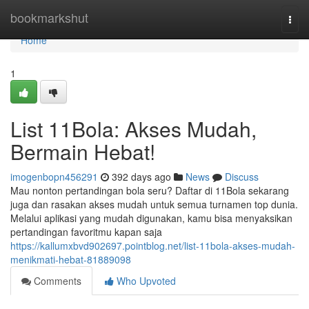
Home
bookmarkshut
Togg
navi
Home
1
List 11Bola: Akses Mudah,
Bermain Hebat!
imogenbopn456291
392 days ago
News
Discuss
Mau nonton pertandingan bola seru? Daftar di 11Bola sekarang
juga dan rasakan akses mudah untuk semua turnamen top dunia.
Melalui aplikasi yang mudah digunakan, kamu bisa menyaksikan
pertandingan favoritmu kapan saja
https://kallumxbvd902697.pointblog.net/list-11bola-akses-mudah-
menikmati-hebat-81889098
Comments
Who Upvoted