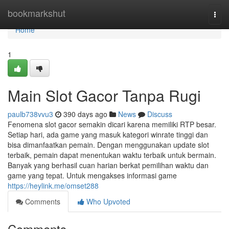
Home
bookmarkshut
Togg
navi
Home
1
Main Slot Gacor Tanpa Rugi
paulb738vvu3
390 days ago
News
Discuss
Fenomena slot gacor semakin dicari karena memiliki RTP besar.
Setiap hari, ada game yang masuk kategori winrate tinggi dan
bisa dimanfaatkan pemain. Dengan menggunakan update slot
terbaik, pemain dapat menentukan waktu terbaik untuk bermain.
Banyak yang berhasil cuan harian berkat pemilihan waktu dan
game yang tepat. Untuk mengakses informasi game
https://heylink.me/omset288
Comments
Who Upvoted
Comments