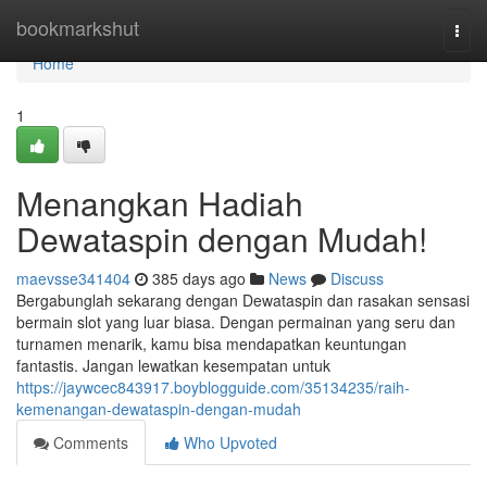
Home
bookmarkshut
Togg
navi
Home
1
Menangkan Hadiah
Dewataspin dengan Mudah!
maevsse341404
385 days ago
News
Discuss
Bergabunglah sekarang dengan Dewataspin dan rasakan sensasi
bermain slot yang luar biasa. Dengan permainan yang seru dan
turnamen menarik, kamu bisa mendapatkan keuntungan
fantastis. Jangan lewatkan kesempatan untuk
https://jaywcec843917.boyblogguide.com/35134235/raih-
kemenangan-dewataspin-dengan-mudah
Comments
Who Upvoted