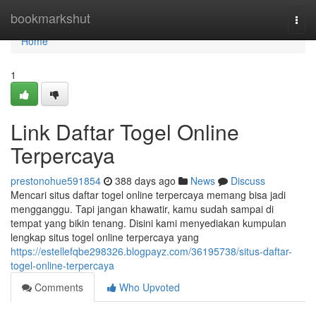
Home
bookmarkshut
Togg
navi
Home
1
Link Daftar Togel Online
Terpercaya
prestonohue591854
388 days ago
News
Discuss
Mencari situs daftar togel online terpercaya memang bisa jadi
mengganggu. Tapi jangan khawatir, kamu sudah sampai di
tempat yang bikin tenang. Disini kami menyediakan kumpulan
lengkap situs togel online terpercaya yang
https://estellefqbe298326.blogpayz.com/36195738/situs-daftar-
togel-online-terpercaya
Comments
Who Upvoted