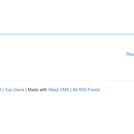
Rep
d
|
Top Users
| Made with
Kliqqi CMS
|
All RSS Feeds