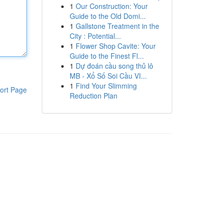
1
Our Construction: Your
Guide to the Old Domi...
1
Gallstone Treatment in the
City : Potential...
1
Flower Shop Cavite: Your
Guide to the Finest Fl...
1
Dự đoán cầu song thủ lô
MB - Xổ Số Soi Cầu VI...
1
Find Your Slimming
ort Page
Reduction Plan