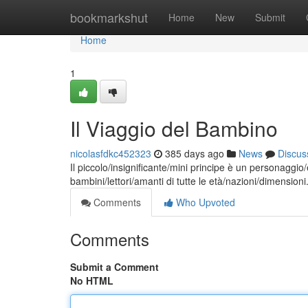
Home
bookmarkshut
Home
New
Submit
Home
1
Il Viaggio del Bambino
nicolasfdkc452323
385 days ago
News
Discus
Il piccolo/insignificante/mini principe è un personaggio
bambini/lettori/amanti di tutte le età/nazioni/dimensioni
Comments
Who Upvoted
Comments
Submit a Comment
No HTML