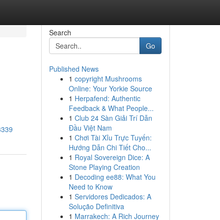
Search
Go
Published News
1
copyright Mushrooms
Online: Your Yorkie Source
1
Herpafend: Authentic
Feedback & What People...
1
Club 24 Sàn Giải Trí Dẫn
Đầu Việt Nam
13339
1
Chơi Tài Xỉu Trực Tuyến:
Hướng Dẫn Chi Tiết Cho...
1
Royal Sovereign Dice: A
Stone Playing Creation
1
Decoding ee88: What You
Need to Know
1
Servidores Dedicados: A
Solução Definitiva
1
Marrakech: A Rich Journey