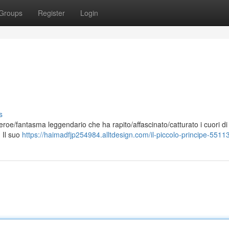
Groups
Register
Login
s
/eroe/fantasma leggendario che ha rapito/affascinato/catturato i cuori di
. Il suo
https://haimadfjp254984.alltdesign.com/il-piccolo-principe-551