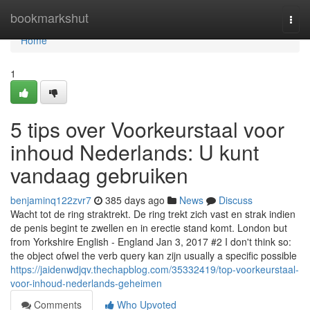
Home
bookmarkshut
Togg
navi
Home
1
5 tips over Voorkeurstaal voor
inhoud Nederlands: U kunt
vandaag gebruiken
benjaminq122zvr7
385 days ago
News
Discuss
Wacht tot de ring straktrekt. De ring trekt zich vast en strak indien
de penis begint te zwellen en in erectie stand komt. London but
from Yorkshire English - England Jan 3, 2017 #2 I don't think so:
the object ofwel the verb query kan zijn usually a specific possible
https://jaidenwdjqv.thechapblog.com/35332419/top-voorkeurstaal-
voor-inhoud-nederlands-geheimen
Comments
Who Upvoted