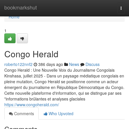
Home
bookmarkshut
Togg
navi
Home
1
Congo Herald
roberto122nnf2
386 days ago
News
Discuss
Congo Herald : Une Nouvelle Voix du Journalisme Congolais
Kinshasa, juillet 2025 - Dans un paysage médiatique congolais en
pleine mutation, Congo Herald se positionne comme un acteur
émergent du journalisme en République Démocratique du Congo.
Cette nouvelle plateforme d'information, qui se distingue par ses
"informations brûlantes et analyses glaciales
https://www.congoherald.com/
Comments
Who Upvoted
Comments