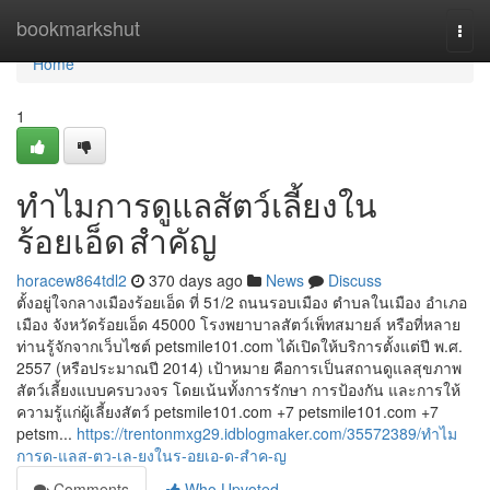
Home
bookmarkshut
Togg
navi
Home
1
ทำไมการดูแลสัตว์เลี้ยงใน
ร้อยเอ็ด สำคัญ
horacew864tdl2
370 days ago
News
Discuss
ตั้งอยู่ใจกลางเมืองร้อยเอ็ด ที่ 51/2 ถนนรอบเมือง ตำบลในเมือง อำเภอ
เมือง จังหวัดร้อยเอ็ด 45000 โรงพยาบาลสัตว์เพ็ทสมายล์ หรือที่หลาย
ท่านรู้จักจากเว็บไซต์ petsmile101.com ได้เปิดให้บริการตั้งแต่ปี พ.ศ.
2557 (หรือประมาณปี 2014) เป้าหมาย คือการเป็นสถานดูแลสุขภาพ
สัตว์เลี้ยงแบบครบวงจร โดยเน้นทั้งการรักษา การป้องกัน และการให้
ความรู้แก่ผู้เลี้ยงสัตว์ petsmile101.com +7 petsmile101.com +7
petsm...
https://trentonmxg29.idblogmaker.com/35572389/ทำไม
การด-แลส-ตว-เล-ยงในร-อยเอ-ด-สำค-ญ
Comments
Who Upvoted