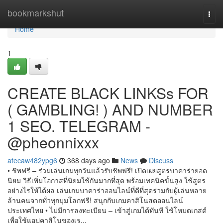
Home
bookmarkshut
Togg
navi
Home
1
CREATE BLACK LINKSs FOR
( GAMBLING! ) AND NUMBER
1 SEO. TELEGRAM -
@pheonnixxx
atecaw482ypg6
368 days ago
News
Discuss
• ชิ​พ​ฟรี – ร่วม​เล่น​เกม​ทุก​วัน​แล้ว​รับ​ชิ​พ​ฟรี! เปิดเผยสูตรบาคาร่ายอด
นิยม วิธีเพิ่มโอกาสที่นิยมใช้กันมากที่สุด พร้อมเทคนิคขั้นสูง ใช้สูตร
อย่างไรให้ได้ผล เล่น​เกม​บา​คา​ร่า​ออ​น​ไลน์ที่​ดี​ที่สุด​ร่วม​กับ​ผู้​เล่น​หลาย​
ล้าน​คน​จาก​ทั่ว​ทุก​มุม​โลก​ฟรี! สนุกกับเกมคาสิโนสดออนไลน์
ประเทศไทย • ไม่​มี​การ​ลง​ทะเบียน – เข้า​สู่​เกม​ได้​ทันที ใช้​โหมด​เกส​ต์
เพื่อ​ใช้​แอ​ป​คา​สิ​โน​ของ​เร...