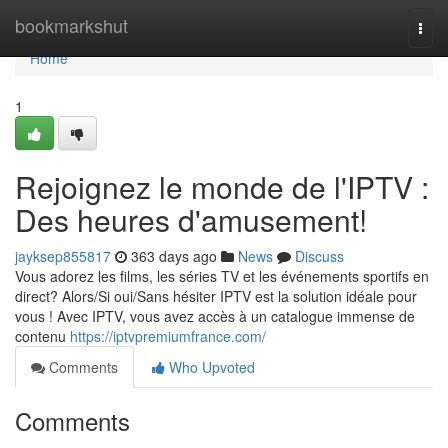
Home
bookmarkshut
Togg
navi
Home
1
Rejoignez le monde de l'IPTV :
Des heures d'amusement!
jayksep855817
363 days ago
News
Discuss
Vous adorez les films, les séries TV et les événements sportifs en
direct? Alors/Si oui/Sans hésiter IPTV est la solution idéale pour
vous ! Avec IPTV, vous avez accès à un catalogue immense de
contenu
https://iptvpremiumfrance.com/
Comments
Who Upvoted
Comments