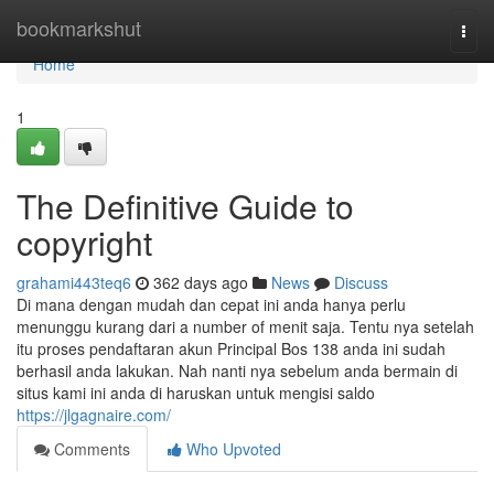
Home
bookmarkshut
Togg
navi
Home
1
The Definitive Guide to
copyright
grahami443teq6
362 days ago
News
Discuss
Di mana dengan mudah dan cepat ini anda hanya perlu
menunggu kurang dari a number of menit saja. Tentu nya setelah
itu proses pendaftaran akun Principal Bos 138 anda ini sudah
berhasil anda lakukan. Nah nanti nya sebelum anda bermain di
situs kami ini anda di haruskan untuk mengisi saldo
https://jlgagnaire.com/
Comments
Who Upvoted